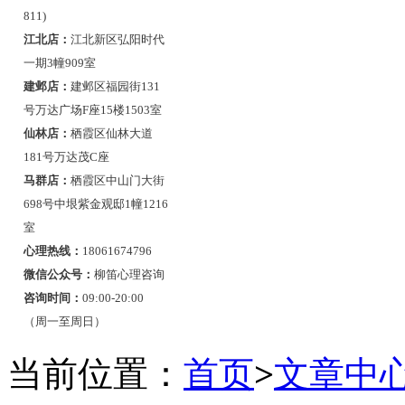
811)
江北店：
江北新区弘阳时代
一期3幢909室
建邺店：
建邺区福园街131
号万达广场F座15楼1503室
仙林店：
栖霞区仙林大道
181号万达茂C座
马群店：
栖霞区中山门大街
698号中垠紫金观邸1幢1216
室
心理热线：
18061674796
微信公众号：
柳笛心理咨询
咨询时间：
09:00-20:00
（周一至周日）
当前位置：
首页
>
文章中