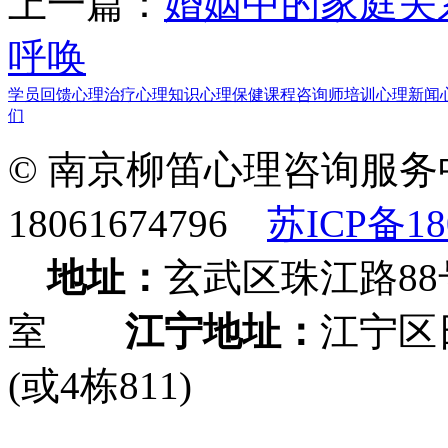
上一篇：
婚姻中的家庭关
呼唤
学员回馈
心理治疗
心理知识
心理保健课程
咨询师培训
心理新闻
们
© 南京柳笛心理咨询服务
18061674796
苏ICP备18
地址：
玄武区珠江路88
室
江宁地址：
江宁区
(或4栋811)