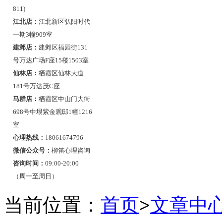
811)
江北店：
江北新区弘阳时代
一期3幢909室
建邺店：
建邺区福园街131
号万达广场F座15楼1503室
仙林店：
栖霞区仙林大道
181号万达茂C座
马群店：
栖霞区中山门大街
698号中垠紫金观邸1幢1216
室
心理热线：
18061674796
微信公众号：
柳笛心理咨询
咨询时间：
09:00-20:00
（周一至周日）
当前位置：
首页
>
文章中