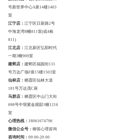
号新世界中心A座14楼1403
室
江宁店：
江宁区日新路2号
中海龙湾B幢811室(或4栋
811)
江北店：
江北新区弘阳时代
一期3幢909室
建邺店：
建邺区福园街131
号万达广场F座15楼1503室
仙林店：
栖霞区仙林大道
181号万达茂C座
马群店：
栖霞区中山门大街
698号中垠紫金观邸1幢1216
室
心理热线：
18061674796
微信公众号：
柳笛心理咨询
咨询时间：
09:00-20:00